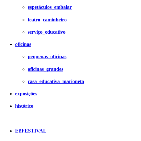
espetáculos_embalar
teatro_caminheiro
serviço_educativo
oficinas
pequenas_oficinas
oficinas_grandes
casa_educativa_marioneta
exposições
histórico
Ei!FESTIVAL