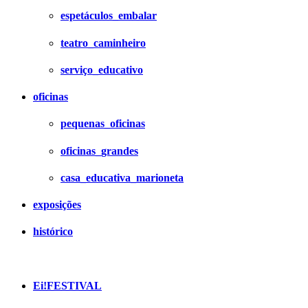
espetáculos_embalar
teatro_caminheiro
serviço_educativo
oficinas
pequenas_oficinas
oficinas_grandes
casa_educativa_marioneta
exposições
histórico
Ei!FESTIVAL