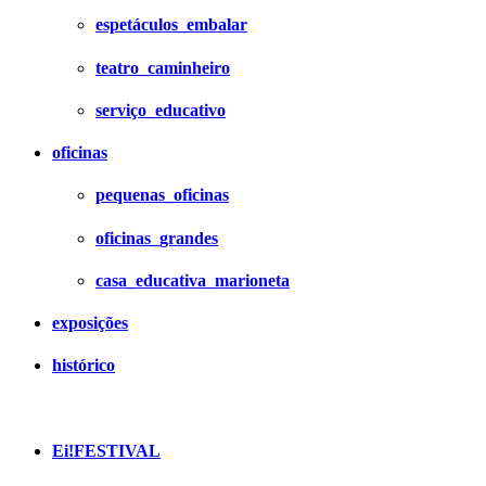
espetáculos_embalar
teatro_caminheiro
serviço_educativo
oficinas
pequenas_oficinas
oficinas_grandes
casa_educativa_marioneta
exposições
histórico
Ei!FESTIVAL