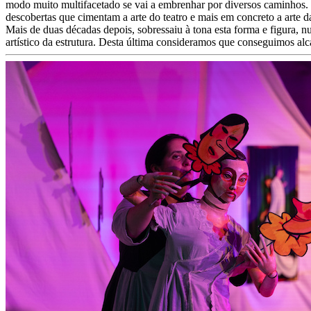
modo muito multifacetado se vai a embrenhar por diversos caminhos. 
descobertas que cimentam a arte do teatro e mais em concreto a arte d
Mais de duas décadas depois, sobressaiu à tona esta forma e figura,
artístico da estrutura. Desta última consideramos que conseguimos al