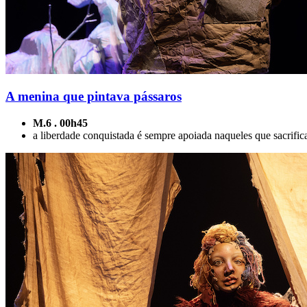
A menina que pintava pássaros
M.6 . 00h45
a liberdade conquistada é sempre apoiada naqueles que sacrific