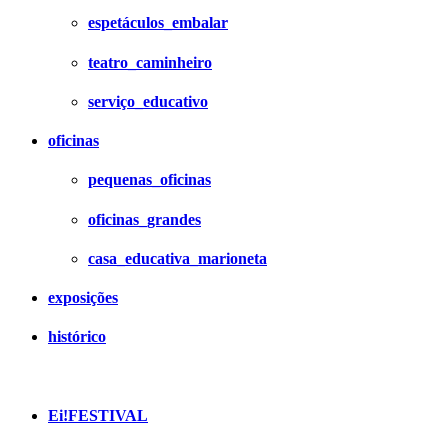
espetáculos_embalar
teatro_caminheiro
serviço_educativo
oficinas
pequenas_oficinas
oficinas_grandes
casa_educativa_marioneta
exposições
histórico
Ei!FESTIVAL