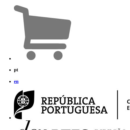
pt
en